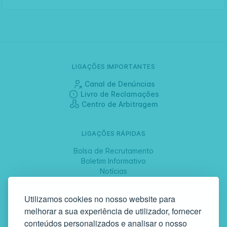
LIGAÇÕES IMPORTANTES
Canal de Denúncias
Livro de Reclamações
Centro de Arbitragem
LIGAÇÕES RÁPIDAS
Bolsa de Recrutamento
Boletim Informativo
Notícias
Jornadas
Utilizamos cookies no nosso website para
melhorar a sua experiência de utilizador, fornecer
SIGA-NOS
conteúdos personalizados e analisar o nosso