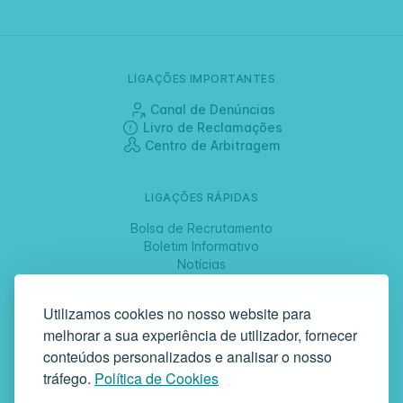
LIGAÇÕES IMPORTANTES
Canal de Denúncias
Livro de Reclamações
Centro de Arbitragem
LIGAÇÕES RÁPIDAS
Bolsa de Recrutamento
Boletim Informativo
Notícias
Jornadas
Utilizamos cookies no nosso website para
melhorar a sua experiência de utilizador, fornecer
SIGA-NOS
conteúdos personalizados e analisar o nosso
tráfego.
Política de Cookies