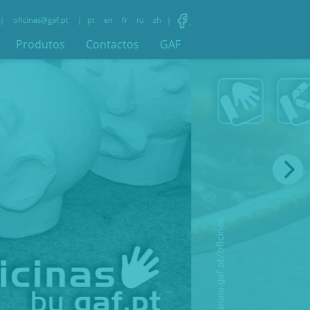
|
oficinas@gaf.pt
|
pt
en
fr
ru
zh
|
Produtos
Contactos
GAF