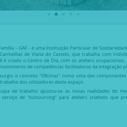
mília – GAF - é uma Instituição Particular de Solidariedade
armelitas de Viana do Castelo, que trabalha com indivíd
96 é criado o Centro de Dia, com os ateliers ocupacionais
nvolvimento de competências facilitadoras da integração pes
 surgiu o conceito “Oficinas” como uma das componentes 
trabalho dos utilizadores deste espaço.
quipa de trabalho ajustou-se às novas realidades do mer
 serviço de “outsourcing” para ateliers criativos que p