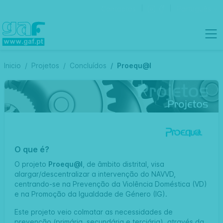
Contactos
Português
Inicio
Projetos
Concluídos
Proequ@l
O que é?
O projeto
Proequ@l
, de âmbito distrital, visa
alargar/descentralizar a intervenção do NAVVD,
centrando-se na Prevenção da Violência Doméstica (VD)
e na Promoção da Igualdade de Género (IG).
Este projeto veio colmatar as necessidades de
prevenção (primária, secundária e terciária), através da