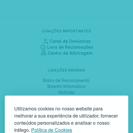
LIGAÇÕES IMPORTANTES
Canal de Denúncias
Livro de Reclamações
Centro de Arbitragem
LIGAÇÕES RÁPIDAS
Bolsa de Recrutamento
Boletim Informativo
Notícias
Jornadas
Utilizamos cookies no nosso website para
melhorar a sua experiência de utilizador, fornecer
SIGA-NOS
conteúdos personalizados e analisar o nosso
tráfego.
Política de Cookies