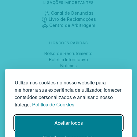
LIGAÇÕES IMPORTANTES
Canal de Denúncias
Livro de Reclamações
Centro de Arbitragem
LIGAÇÕES RÁPIDAS
Bolsa de Recrutamento
Boletim Informativo
Notícias
Jornadas
Utilizamos cookies no nosso website para
melhorar a sua experiência de utilizador, fornecer
SIGA-NOS
conteúdos personalizados e analisar o nosso
tráfego.
Política de Cookies
GAF | Gabinete de Atendimento à Família
Aceitar todos
Rua da Bandeira, 342 | 4900-561 Viana do Castelo | tel +351 258
829 138 | geral@gaf.pt
Instituição Particular de Solidariedade Social | Inscrição nº 58/96