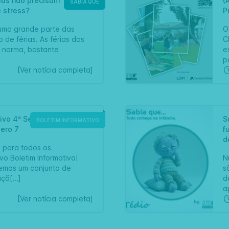
rias não precisam
(
SABIA QUE
 stress?
P
uma grande parte das
O
 de férias. As férias das
C
r norma, bastante
e
p
[Ver notícia completa]
ivo 4ª Série -
S
BOLETIM INFORMATIVO
ero 7
f
d
l para todos os
vo Boletim Informativo!
N
emos um conjunto de
s
çõ[...]
d
a
[Ver notícia completa]