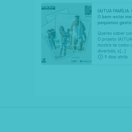
(A)TUA FAMÍLIA: 
O bem-estar me
pequenos gestos
Queres saber com
O projeto (A)TUA 
mostra-te como 
divertida, s[...]
9 dias atrás