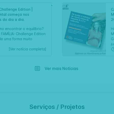
Challenge Edition |
C
ARTIGO
ntal começa nos
M
 do dia a dia.
2
o encontrar o equilíbrio?
H
FAMÍLIA: Challenge Edition
M
de uma forma muito
G
ju
[Ver notícia completa]
Ver mais Notícias
Serviços
/
Projetos