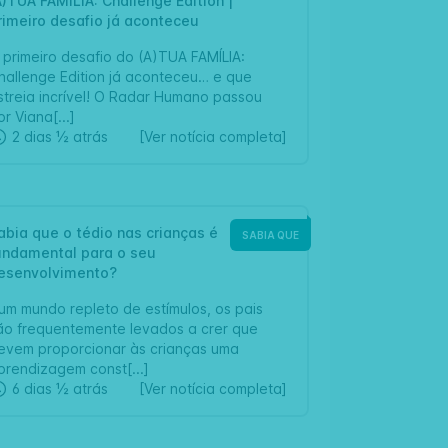
A)TUA FAMÍLIA: Challenge Edition |
ARTIGO
rimeiro desafio já aconteceu
 primeiro desafio do (A)TUA FAMÍLIA:
hallenge Edition já aconteceu… e que
streia incrível! O Radar Humano passou
or Viana[...]
2 dias ½ atrás
[Ver notícia completa]
abia que o tédio nas crianças é
SABIA QUE
undamental para o seu
esenvolvimento?
um mundo repleto de estímulos, os pais
ão frequentemente levados a crer que
evem proporcionar às crianças uma
prendizagem const[...]
6 dias ½ atrás
[Ver notícia completa]