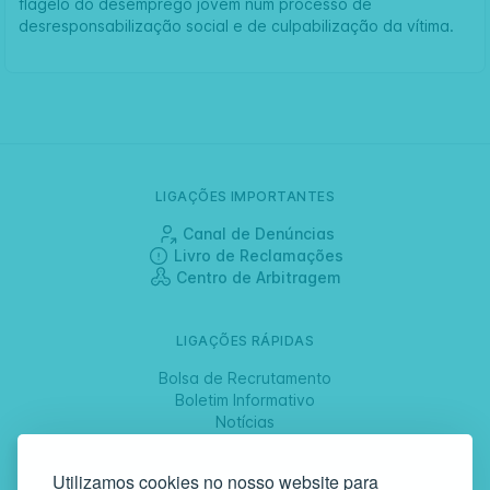
flagelo do desemprego jovem num processo de
desresponsabilização social e de culpabilização da vítima.
LIGAÇÕES IMPORTANTES
Canal de Denúncias
Livro de Reclamações
Centro de Arbitragem
LIGAÇÕES RÁPIDAS
Bolsa de Recrutamento
Boletim Informativo
Notícias
Jornadas
Utilizamos cookies no nosso website para