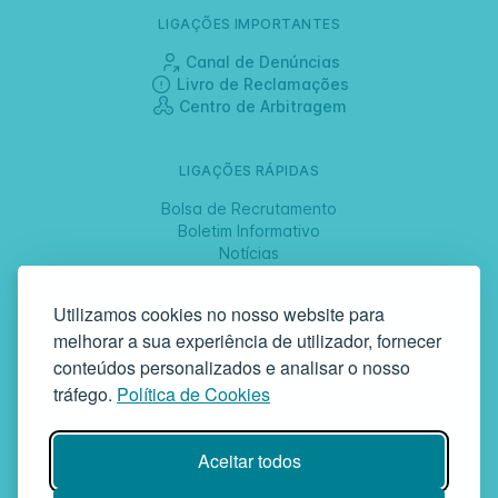
LIGAÇÕES IMPORTANTES
Canal de Denúncias
Livro de Reclamações
Centro de Arbitragem
LIGAÇÕES RÁPIDAS
Bolsa de Recrutamento
Boletim Informativo
Notícias
Jornadas
Utilizamos cookies no nosso website para
melhorar a sua experiência de utilizador, fornecer
SIGA-NOS
conteúdos personalizados e analisar o nosso
tráfego.
Política de Cookies
GAF | Gabinete de Atendimento à Família
Aceitar todos
Rua da Bandeira, 342 | 4900-561 Viana do Castelo | tel +351 258
829 138 | geral@gaf.pt
Instituição Particular de Solidariedade Social | Inscrição nº 58/96