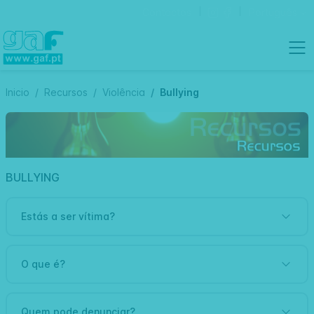
Contactos
Português
Inicio
Recursos
Violência
Bullying
BULLYING
Estás a ser vítima?
O que é?
Quem pode denunciar?