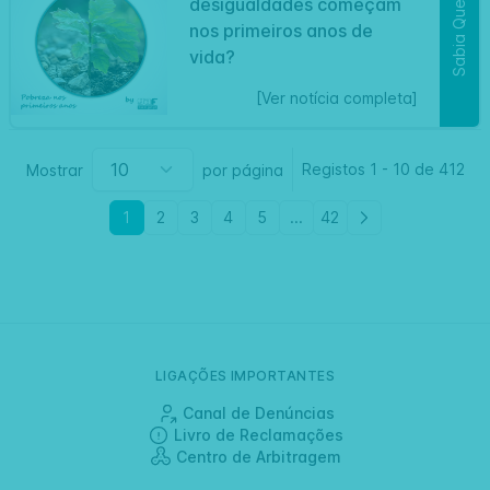
desigualdades começam
Sabia Que
nos primeiros anos de
vida?
[Ver notícia completa]
Registos
1
-
10 de
412
Mostrar
por página
1
2
3
4
5
...
42
LIGAÇÕES IMPORTANTES
Canal de Denúncias
Livro de Reclamações
Centro de Arbitragem