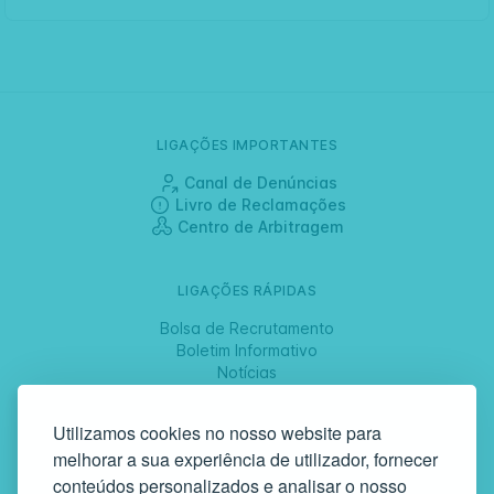
LIGAÇÕES IMPORTANTES
Canal de Denúncias
Livro de Reclamações
Centro de Arbitragem
LIGAÇÕES RÁPIDAS
Bolsa de Recrutamento
Boletim Informativo
Notícias
Jornadas
Utilizamos cookies no nosso website para
melhorar a sua experiência de utilizador, fornecer
SIGA-NOS
conteúdos personalizados e analisar o nosso