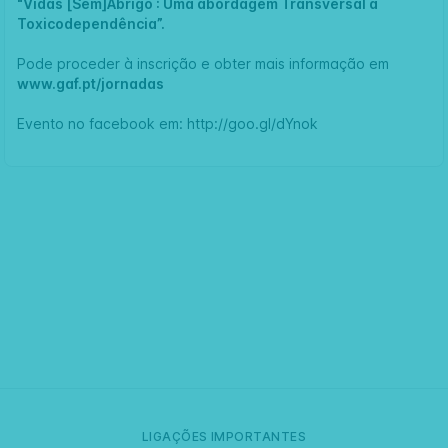
"Vidas [Sem]Abrigo : Uma abordagem Transversal à
Toxicodependência”.
Pode proceder à inscrição e obter mais informação em
www.gaf.pt/jornadas
Evento no facebook em:
http://goo.gl/dYnok
LIGAÇÕES IMPORTANTES