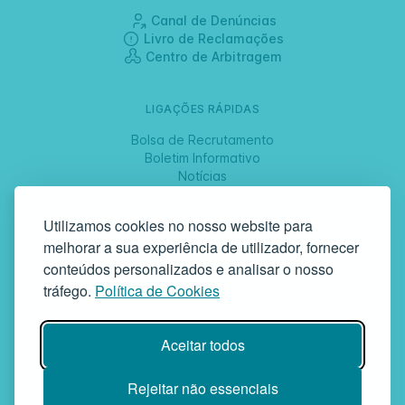
Canal de Denúncias
Livro de Reclamações
Centro de Arbitragem
LIGAÇÕES RÁPIDAS
Bolsa de Recrutamento
Boletim Informativo
Notícias
Jornadas
Utilizamos cookies no nosso website para
melhorar a sua experiência de utilizador, fornecer
SIGA-NOS
conteúdos personalizados e analisar o nosso
tráfego.
Política de Cookies
GAF | Gabinete de Atendimento à Família
Aceitar todos
Rua da Bandeira, 342 | 4900-561 Viana do Castelo | tel +351 258
829 138 | geral@gaf.pt
Instituição Particular de Solidariedade Social | Inscrição nº 58/96
Rejeitar não essenciais
Publicada em D.R. III 14-03-1997 | N.º Contribuinte 503748935