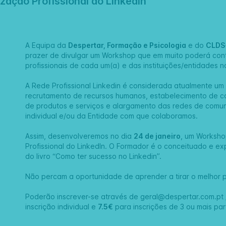
zação Profissional do LinkedIn
A Equipa da
Despertar, Formação e Psicologia
e do
CLDS
prazer de divulgar um Workshop que em muito poderá contr
profissionais de cada um(a) e das instituições/entidades n
A Rede Profissional Linkedin é considerada atualmente um
recrutamento de recursos humanos, estabelecimento de con
de produtos e serviços e alargamento das redes de comun
individual e/ou da Entidade com que colaboramos.
Assim, desenvolveremos no dia
24 de janeiro
, um Worksho
Profissional do LinkedIn. O Formador é o conceituado e ex
do livro “Como ter sucesso no Linkedin”.
Não percam a oportunidade de aprender a tirar o melhor p
Poderão inscrever-se através de
geral@despertar.com.pt
inscrição individual e
7.5€
para inscrições de 3 ou mais par