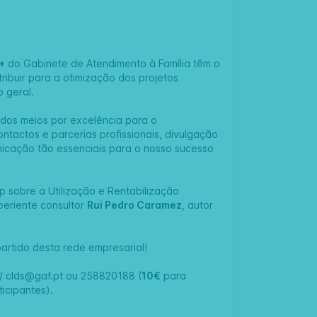
+
do Gabinete de Atendimento à Família têm o
ibuir para a otimização dos projetos
o geral.
 dos meios por excelência para o
tactos e parcerias profissionais, divulgação
icação tão essenciais para o nosso sucesso
p sobre a Utilização e Rentabilização
periente consultor
Rui Pedro Caramez
, autor
artido desta rede empresarial!
/
clds@gaf.pt
ou 258820188 (
10€
para
ticipantes).