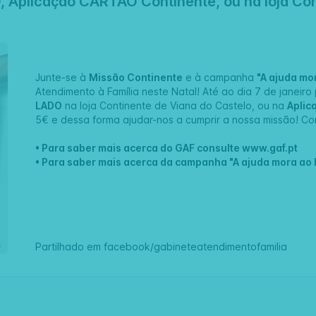
plicação CARTÃO Continente, ou na loja Cont
Junte-se à
Missão Continente
e à campanha
"A ajuda mo
Atendimento à Família
neste Natal! Até ao dia 7 de janeiro
LADO
na loja
Continente de Viana do Castelo
, ou na
Aplic
5€ e dessa forma ajudar-nos a cumprir a nossa missão! C
• Para saber mais acerca do GAF consulte
www.gaf.pt
• Para saber mais acerca da campanha "A ajuda mora ao 
Partilhado em
facebook/gabineteatendimentofamilia