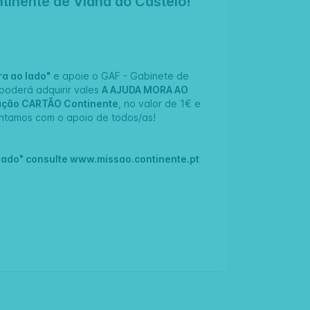
inente de Viana do Castelo!
ra ao lado"
e apoie o
GAF - Gabinete de
 poderá adquirir vales
A AJUDA MORA AO
ação CARTÃO Continente
, no valor de 1€ e
ontamos com o apoio de todos/as!
lado" consulte
www.missao.continente.pt