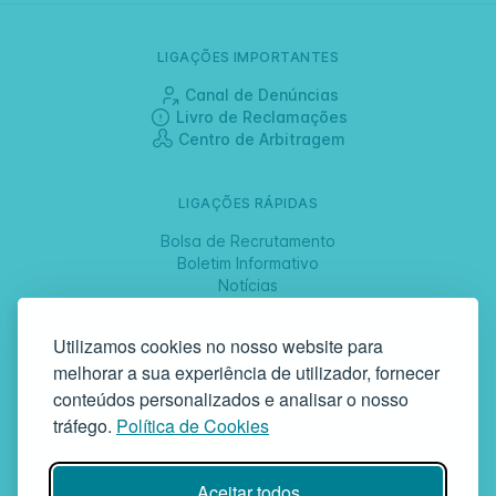
LIGAÇÕES IMPORTANTES
Canal de Denúncias
Livro de Reclamações
Centro de Arbitragem
LIGAÇÕES RÁPIDAS
Bolsa de Recrutamento
Boletim Informativo
Notícias
Jornadas
Utilizamos cookies no nosso website para
melhorar a sua experiência de utilizador, fornecer
SIGA-NOS
conteúdos personalizados e analisar o nosso
tráfego.
Política de Cookies
GAF | Gabinete de Atendimento à Família
Aceitar todos
Rua da Bandeira, 342 | 4900-561 Viana do Castelo | tel +351 258