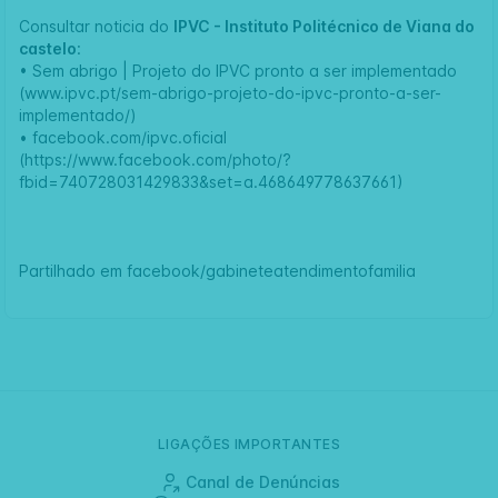
Consultar noticia do
IPVC - Instituto Politécnico de Viana do
castelo
:
•
Sem abrigo | Projeto do IPVC pronto a ser implementado
(www.ipvc.pt/sem-abrigo-projeto-do-ipvc-pronto-a-ser-
implementado/)
•
facebook.com/ipvc.oficial
(https://www.facebook.com/photo/?
fbid=740728031429833&set=a.468649778637661)
Partilhado em
facebook/gabineteatendimentofamilia
LIGAÇÕES IMPORTANTES
Canal de Denúncias