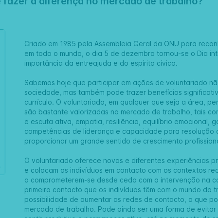
 fazer a diferença no mercado de trabalho?
Criado em 1985 pela Assembleia Geral da ONU para reconh
em todo o mundo, o dia 5 de dezembro tornou-se o Dia int
importância da entreajuda e do espírito cívico.
Sabemos hoje que participar em ações de voluntariado nã
sociedade, mas também pode trazer benefícios significativo
currículo. O voluntariado, em qualquer que seja a área, p
são bastante valorizadas no mercado de trabalho, tais c
e escuta ativa, empatia, resiliência, equilíbrio emocional,
competências de liderança e capacidade para resolução 
proporcionar um grande sentido de crescimento profissiona
O voluntariado oferece novas e diferentes experiências 
e colocam os indivíduos em contacto com os contextos rea
a comprometerem-se desde cedo com a intervenção na co
primeiro contacto que os indivíduos têm com o mundo do t
possibilidade de aumentar as redes de contacto, o que pod
mercado de trabalho. Pode ainda ser uma forma de evitar