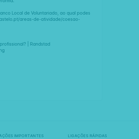
eforma.
Banco Local de Voluntariado, ao qual podes
stelo.pt/areas-de-atividade/coesao-
profissional? | Randstad
ing
GAÇÕES IMPORTANTES
LIGAÇÕES RÁPIDAS