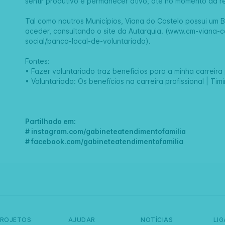
sentir produtivo e permanecer ativo, até no momento da r
Tal como noutros Municípios, Viana do Castelo possui um 
aceder, consultando o site da Autarquia. (
www.cm-viana-ca
social/banco-local-de-voluntariado
).
Fontes:
•
Fazer voluntariado traz benefícios para a minha carreira 
• Voluntariado: Os benefícios na carreira profissional | Tim
Partilhado em:
#
instagram.com/gabineteatendimentofamilia
#
facebook.com/gabineteatendimentofamilia
PROJETOS
AJUDAR
NOTÍCIAS
LI