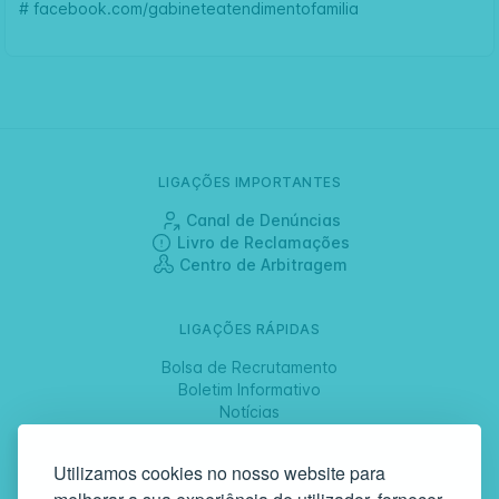
#
facebook.com/gabineteatendimentofamilia
LIGAÇÕES IMPORTANTES
Canal de Denúncias
Livro de Reclamações
Centro de Arbitragem
LIGAÇÕES RÁPIDAS
Bolsa de Recrutamento
Boletim Informativo
Notícias
Jornadas
Utilizamos cookies no nosso website para
SIGA-NOS