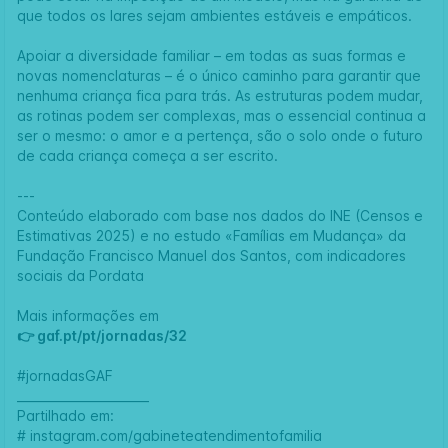
que todos os lares sejam ambientes estáveis e empáticos.
Apoiar a diversidade familiar – em todas as suas formas e
novas nomenclaturas – é o único caminho para garantir que
nenhuma criança fica para trás. As estruturas podem mudar,
as rotinas podem ser complexas, mas o essencial continua a
ser o mesmo: o amor e a pertença, são o solo onde o futuro
de cada criança começa a ser escrito.
---
Conteúdo elaborado com base nos dados do INE (Censos e
Estimativas 2025) e no estudo «Famílias em Mudança» da
Fundação Francisco Manuel dos Santos, com indicadores
sociais da Pordata
Mais informações em
👉
gaf.pt/pt/jornadas/32
#jornadasGAF
______________________
Partilhado em:
#
instagram.com/gabineteatendimentofamilia