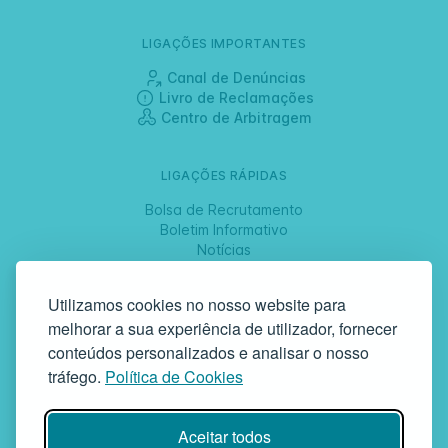
LIGAÇÕES IMPORTANTES
Canal de Denúncias
Livro de Reclamações
Centro de Arbitragem
LIGAÇÕES RÁPIDAS
Bolsa de Recrutamento
Boletim Informativo
Notícias
Jornadas
Utilizamos cookies no nosso website para
melhorar a sua experiência de utilizador, fornecer
SIGA-NOS
conteúdos personalizados e analisar o nosso
tráfego.
Política de Cookies
GAF | Gabinete de Atendimento à Família
Aceitar todos
Rua da Bandeira, 342 | 4900-561 Viana do Castelo | tel +351 258