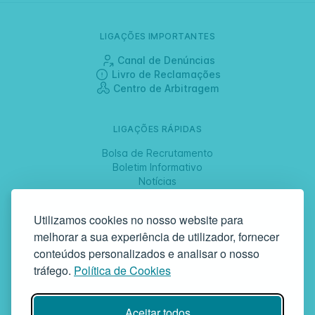
LIGAÇÕES IMPORTANTES
Canal de Denúncias
Livro de Reclamações
Centro de Arbitragem
LIGAÇÕES RÁPIDAS
Bolsa de Recrutamento
Boletim Informativo
Notícias
Jornadas
Utilizamos cookies no nosso website para
melhorar a sua experiência de utilizador, fornecer
SIGA-NOS
conteúdos personalizados e analisar o nosso
tráfego.
Política de Cookies
GAF | Gabinete de Atendimento à Família
Aceitar todos
Rua da Bandeira, 342 | 4900-561 Viana do Castelo | tel +351 258