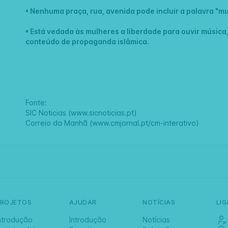
• Nenhuma praça, rua, avenida pode incluir a palavra "mu
• Está vedada às mulheres a liberdade para ouvir música
conteúdo de propaganda islâmica.
Fonte:
SIC Noticias (www.sicnoticias.pt)
Correio da Manhã (www.cmjornal.pt/cm-interativo)
PROJETOS
AJUDAR
NOTÍCIAS
LI
ntrodução
Introdução
Notícias