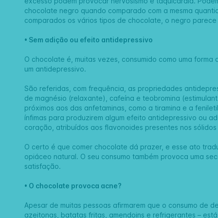
excesso podem provocar nervosismo e taquicardia. Podem
chocolate negro quando comparado com a mesma quantid
comparados os vários tipos de chocolate, o negro parece t
• Sem adição ou efeito antidepressivo
O chocolate é, muitas vezes, consumido como uma forma d
um antidepressivo.
São referidas, com frequência, as propriedades antidepr
de magnésio (relaxante), cafeína e teobromina (estimulant
próximos aos das anfetaminas, como a tiramina e a fenilet
ínfimas para produzirem algum efeito antidepressivo ou ad
coração, atribuídos aos flavonoides presentes nos sólidos
O certo é que comer chocolate dá prazer, e esse ato tra
opiáceo natural. O seu consumo também provoca uma secr
satisfação.
• O chocolate provoca acne?
Apesar de muitas pessoas afirmarem que o consumo de de
azeitonas, batatas fritas, amendoins e refrigerantes – es