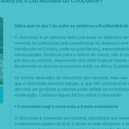
 celebrou o Dia Mundial do Chocolate?
Sabia que no dia 7 de Julho se celebrou o Dia Mundial d
O chocolate é um alimento feito com base na amêndoa fe
remonta às civilizações pré-colombianas da América Centra
introduzido na Europa, onde se popularizou, especialmente
necessidades climáticas para o cultivo do cacau, não é po
por isso as colónias americanas com clima tropical húmido
Atualmente os maiores produtores estão na África Ocident
Os efeitos atribuídos ao chocolate são variados, mas nem
que o chocolate provoca adição, o que não corresponde 
alto teor de gorduras e calorias pode refletir-se na balanç
moderação. Conheça alguns factos sobre o chocolate:
• O chocolate negro sacia mais e é mais estimulante
O chocolate é composto por cafeína, substância que estimu
componentes podem levá-lo a sentir-se mais desperto e 