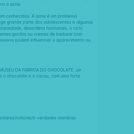
ra a acne.
em conhecidos. A acne é um problema
inge grande parte dos adolescentes e algumas
tariedade, desordens hormonais, o ciclo
cremes gordos ou cremes de barbear com
xcessivos podem influenciar o aparecimento ou
MUSEU DA FABRICA DO CHOCOLATE
, um
e o chocolate e o cacau, com uma forte
entares/noticias/6-verdades-mentiras-