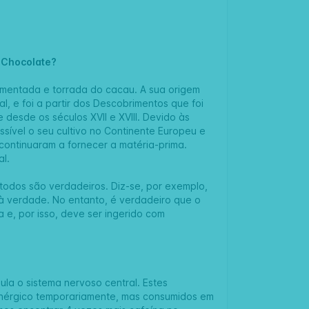
o Chocolate?
rmentada e torrada do cacau. A sua origem
l, e foi a partir dos Descobrimentos que foi
 desde os séculos XVII e XVIII. Devido às
ssível o seu cultivo no Continente Europeu e
 continuaram a fornecer a matéria-prima.
al.
 todos são verdadeiros. Diz-se, por exemplo,
à verdade. No entanto, é verdadeiro que o
a e, por isso, deve ser ingerido com
la o sistema nervoso central. Estes
enérgico temporariamente, mas consumidos em