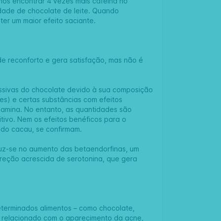
os encontrar 4 vezes mais cafeína no
ade de chocolate de leite. Quando
er um maior efeito saciante.
e reconforto e gera satisfação, mas não é
essivas do chocolate devido à sua composição
es) e certas substâncias com efeitos
ilamina. No entanto, as quantidades são
itivo. Nem os efeitos benéficos para o
 do cacau, se confirmam.
duz-se no aumento das betaendorfinas, um
eção acrescida de serotonina, que gera
terminados alimentos – como chocolate,
tá relacionado com o aparecimento da acne,