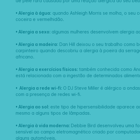
de pele rara causada por uma reação alérgica ao seu beb
• Alergia à água:
quando Ashleigh Morris se molha, o seu 
coceira e vermelhidão.
• Alergia a sexo:
algumas mulheres desenvolvem alergia a
• Alergia a madeira
: Dan Hill deixou o seu trabalho como 
carpinteiro quando descobriu a alergia à poeira da serr
africano.
• Alergia a exercícios físicos:
também conhecida como Anafi
está relacionada com a ingestão de determinados aliment
•
Alergia a rede wi-fi:
O DJ Steve Miller é alérgico a ond
com a presença de redes wi-fi.
• Alergia ao sol:
este tipo de hipersensibilidade aparece a
mesmo a alguns tipos de lâmpadas.
• Alergia à vida moderna:
Debbie Bird desenvolveu uma fo
sensível ao campo eletromagnético criado por computador
alguns automóveis.