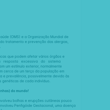
 Saúde (OMS) e a Organização Mundial de
 do tratamento e prevenção das alergias,
.
icas que podem afetar vários órgãos e
 uma resposta excessiva do sistema
com um estímulo exterior, normalmente
tem cerca de um terço da população em
ia e prevalência, possivelmente devido às
s genéticas de cada indivíduo.
ranhas) do mundo!
nvolveu bolhas e erupções cutâneas pouco
envolveu Penfigóide Gestacional, uma doença