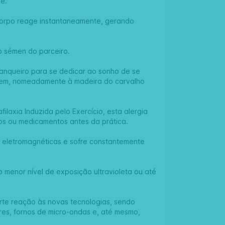
ê.
corpo reage instantaneamente, gerando
o sémen do parceiro.
banqueiro para se dedicar ao sonho de se
agem, nomeadamente à madeira do carvalho
laxia Induzida pelo Exercício, esta alergia
os ou medicamentos antes da prática.
as eletromagnéticas e sofre constantemente
o menor nível de exposição ultravioleta ou até
rte reação às novas tecnologias, sendo
es, fornos de micro-ondas e, até mesmo,