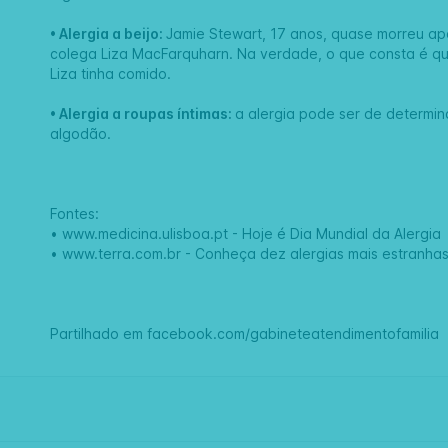
• Alergia a beijo:
Jamie Stewart, 17 anos, quase morreu ap
colega Liza MacFarquharn. Na verdade, o que consta é q
Liza tinha comido.
• Alergia a roupas íntimas:
a alergia pode ser de determin
algodão.
Fontes:
•
www.medicina.ulisboa.pt - Hoje é Dia Mundial da Alergia
•
www.terra.com.br - Conheça dez alergias mais estranha
Partilhado em
facebook.com/gabineteatendimentofamilia