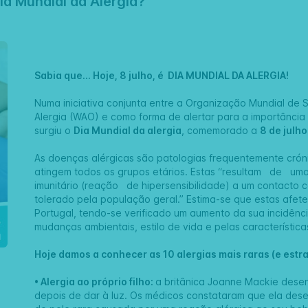
Dia Mundial da Alergia?
Sabia que... Hoje, 8 julho, é DIA MUNDIAL DA ALERGIA!
Numa iniciativa conjunta entre a Organização Mundial de
Alergia (WAO) e como forma de alertar para a importância
surgiu o
Dia Mundial da alergia
, comemorado a
8 de julho
As doenças alérgicas são patologias frequentemente crón
atingem todos os grupos etários. Estas “resultam de
imunitário (reação de hipersensibilidade) a um contacto 
tolerado pela população geral.” Estima-se que estas afe
Portugal, tendo-se verificado um aumento da sua incidênc
mudanças ambientais, estilo de vida e pelas característica
Hoje damos a conhecer as 10 alergias mais raras (e est
• Alergia ao próprio filho:
a britânica Joanne Mackie dese
depois de dar à luz. Os médicos constataram que ela des