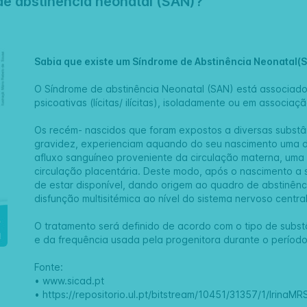
de abstinência neonatal (SAN)?
Sabia que existe um Síndrome de Abstinência Neonatal(
O Síndrome de abstinência Neonatal (SAN) está associado
psicoativas (lícitas/ ilícitas), isoladamente ou em associa
Os recém- nascidos que foram expostos a diversas substâ
gravidez, experienciam aquando do seu nascimento uma de
afluxo sanguíneo proveniente da circulação materna, uma
circulação placentária. Deste modo, após o nascimento a 
de estar disponível, dando origem ao quadro de abstinên
disfunção multisitémica ao nível do sistema nervoso central,
O tratamento será definido de acordo com o tipo de subs
e da frequência usada pela progenitora durante o períod
Fonte:
• www.sicad.pt
• https://repositorio.ul.pt/bitstream/10451/31357/1/IrinaMR