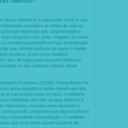
res talentos?
 temas centrais é a conciliação entre a vida
profissionais crescem e os ritmos de vida se
ras procuram empresas que compreendam e
s anos atrás era visto como «regalia» ou como
nte na escolha e permanência num determinado
ções que adotam políticas de apoio à família
ais atrativas. Entre essas medidas
ho, dias de folga para assuntos familiares,
ducação ou aos cuidados infantis, assim
lvimento Económico [OCDE] «Doing Better for
iação entre trabalho e família beneficiam não
sas e a economia como um todo. O relatório
ior facilidade em reter os seus talentos e
is valorizadas, mostram maior lealdade à
m contrapartida, ambientes que desconsideram
l, rotatividade e insatisfação. O equilíbrio
al para que se possam assumir projetos de