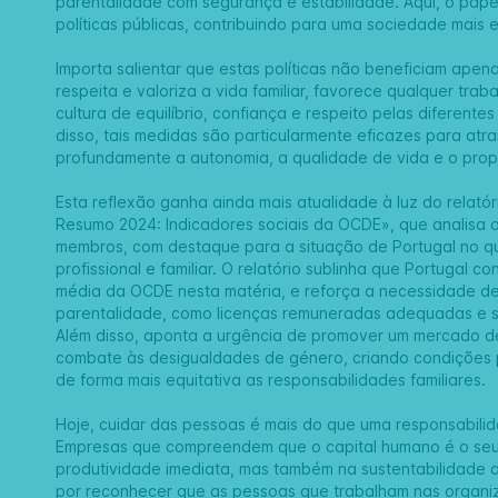
parentalidade com segurança e estabilidade. Aqui, o pap
políticas públicas, contribuindo para uma sociedade mais e
Importa salientar que estas políticas não beneficiam ape
respeita e valoriza a vida familiar, favorece qualquer tr
cultura de equilíbrio, confiança e respeito pelas diferen
disso, tais medidas são particularmente eficazes para atrai
profundamente a autonomia, a qualidade de vida e o propó
Esta reflexão ganha ainda mais atualidade à luz do relat
Resumo 2024: Indicadores sociais da OCDE», que analisa o
membros, com destaque para a situação de Portugal no que
profissional e familiar. O relatório sublinha que Portugal 
média da OCDE nesta matéria, e reforça a necessidade de 
parentalidade, como licenças remuneradas adequadas e se
Além disso, aponta a urgência de promover um mercado de 
combate às desigualdades de género, criando condições 
de forma mais equitativa as responsabilidades familiares.
Hoje, cuidar das pessoas é mais do que uma responsabilida
Empresas que compreendem que o capital humano é o seu p
produtividade imediata, mas também na sustentabilidade a 
por reconhecer que as pessoas que trabalham nas organiza