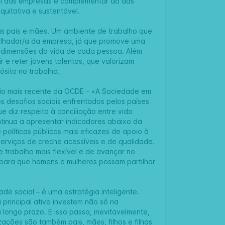
el das empresas é complementar ao das
quitativa e sustentável.
nas pais e mães. Um ambiente de trabalho que
abalhador/a da empresa, já que promove uma
tes dimensões da vida de cada pessoa. Além
r e reter jovens talentos, que valorizam
sito no trabalho.
ório mais recente da OCDE – «A Sociedade em
s desafios sociais enfrentados pelos países
 diz respeito à conciliação entre vida
continua a apresentar indicadores abaixo da
políticas públicas mais eficazes de apoio à
rviços de creche acessíveis e de qualidade.
trabalho mais flexível e de avançar no
para que homens e mulheres possam partilhar
de social – é uma estratégia inteligente.
rincipal ativo investem não só na
longo prazo. E isso passa, inevitavelmente,
ções são também pais, mães, filhos e filhas