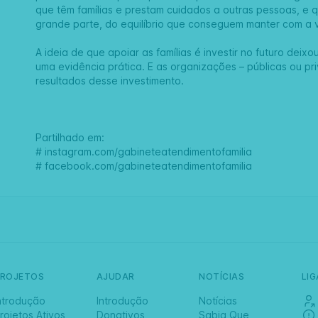
que têm famílias e prestam cuidados a outras pessoas, e 
grande parte, do equilíbrio que conseguem manter com a 
A ideia de que apoiar as famílias é investir no futuro deix
uma evidência prática. E as organizações – públicas ou pr
resultados desse investimento.
Partilhado em:
#
instagram.com/gabineteatendimentofamilia
#
facebook.com/gabineteatendimentofamilia
PROJETOS
AJUDAR
NOTÍCIAS
LI
ntrodução
Introdução
Notícias
rojetos Ativos
Donativos
Sabia Que