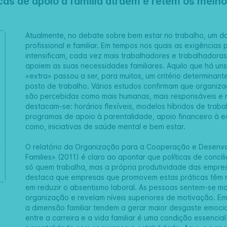
as de apoio à família atraem e retêm os melho
Atualmente, no debate sobre bem estar no trabalho, um dos
profissional e familiar. Em tempos nos quais as exigências 
intensificam, cada vez mais trabalhadores e trabalhado
apoiem as suas necessidades familiares. Aquilo que há un
«extra» passou a ser, para muitos, um critério determina
posto de trabalho. Vários estudos confirmam que organiza
são percebidas como mais humanas, mais responsáveis e m
destacam-se: horários flexíveis, modelos híbridos de trabal
programas de apoio à parentalidade, apoio financeiro à e
como, iniciativas de saúde mental e bem estar.
O relatório da Organização para a Cooperação e Desenvo
Families» (2011) é claro ao apontar que políticas de concil
só quem trabalha, mas a própria produtividade das empre
destaca que empresas que promovem estas práticas têm ma
em reduzir o absentismo laboral. As pessoas sentem-se ma
organização e revelam níveis superiores de motivação. E
a dimensão familiar tendem a gerar maior desgaste emociona
entre a carreira e a vida familiar é uma condição essenci