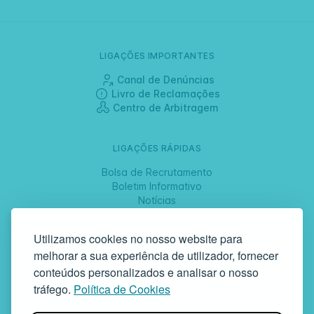
LIGAÇÕES IMPORTANTES
Canal de Denúncias
Livro de Reclamações
Centro de Arbitragem
LIGAÇÕES RÁPIDAS
Bolsa de Recrutamento
Boletim Informativo
Notícias
Jornadas
Utilizamos cookies no nosso website para
melhorar a sua experiência de utilizador, fornecer
SIGA-NOS
conteúdos personalizados e analisar o nosso
tráfego.
Política de Cookies