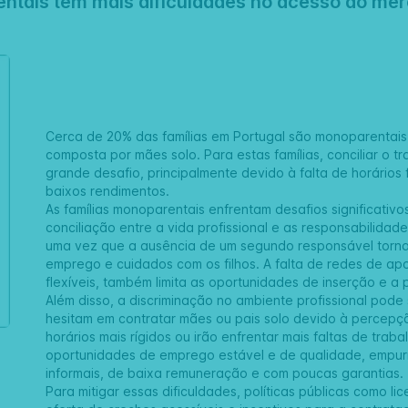
entais têm mais dificuldades no acesso ao mer
Cerca de 20% das famílias em Portugal são monoparentais,
composta por mães solo. Para estas famílias, conciliar o t
grande desafio, principalmente devido à falta de horários 
baixos rendimentos.
As famílias monoparentais enfrentam desafios significativ
conciliação entre a vida profissional e as responsabilidade
uma vez que a ausência de um segundo responsável torna t
emprego e cuidados com os filhos. A falta de redes de apo
flexíveis, também limita as oportunidades de inserção e 
Além disso, a discriminação no ambiente profissional pode
hesitam em contratar mães ou pais solo devido à percepçã
horários mais rígidos ou irão enfrentar mais faltas de traba
oportunidades de emprego estável e de qualidade, empu
informais, de baixa remuneração e com poucas garantias.
Para mitigar essas dificuldades, políticas públicas como li