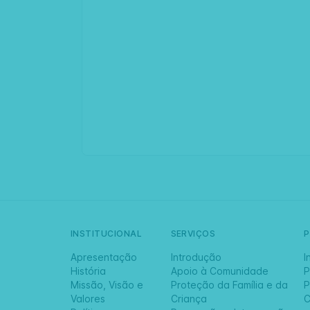
INSTITUCIONAL
SERVIÇOS
Apresentação
Introdução
I
História
Apoio à Comunidade
P
Missão, Visão e
Proteção da Família e da
P
Valores
Criança
C