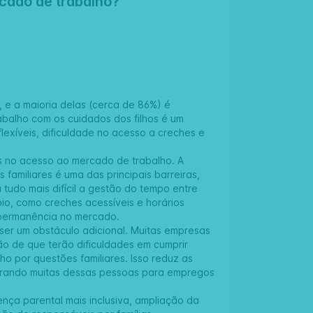
cado de trabalho?
 e a maioria delas (cerca de 86%) é
rabalho com os cuidados dos filhos é um
flexíveis, dificuldade no acesso a creches e
os no acesso ao mercado de trabalho. A
s familiares é uma das principais barreiras,
udo mais difícil a gestão do tempo entre
io, como creches acessíveis e horários
a permanência no mercado.
 ser um obstáculo adicional. Muitas empresas
o de que terão dificuldades em cumprir
lho por questões familiares. Isso reduz as
rrando muitas dessas pessoas para empregos
cença parental mais inclusiva, ampliação da