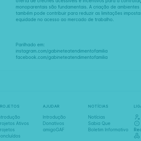
oferta de creches acessíveis e incentivos para a contrata
monoparentais são fundamentais. A criação de ambientes d
também pode contribuir para reduzir as limitações impost
equidade no acesso ao mercado de trabalho.
Parilhado em:
instagram.com/gabineteatendimentofamilia
facebook.com/gabineteatendimentofamilia
PROJETOS
AJUDAR
NOTÍCIAS
LI
ntrodução
Introdução
Notícias
rojetos Ativos
Donativos
Sabia Que
rojetos
amigoGAF
Boletim Informativo
Re
oncluídos