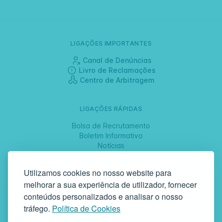
LIGAÇÕES IMPORTANTES
Canal de Denúncias
Livro de Reclamações
Centro de Arbitragem
LIGAÇÕES RÁPIDAS
Bolsa de Recrutamento
Boletim Informativo
Notícias
Jornadas
Utilizamos cookies no nosso website para
melhorar a sua experiência de utilizador, fornecer
SIGA-NOS
conteúdos personalizados e analisar o nosso
tráfego.
Política de Cookies