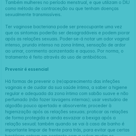
Também mulheres no período menstrual, e que utilizam o DIU
como método de contraceção ou que tenham doenças
sexualmente transmissíveis.
Ter vaginose bacteriana pode ser preocupante uma vez
que os sintomas poderão ser desagradáveis e podem piorar
após as relações sexuais. Poder-se-á notar um odor vaginal
intenso, prurido intenso na zona íntima, sensação de ardor
ao urinar, corrimento acinzentado e aquoso. Por norma, o
tratamento é feito através do uso de antibióticos.
Prevenir é essencial
Há formas de prevenir o (re)aparecimento das infeções
vaginais e de cuidar da sua saúde íntima, a saber a higiene
regular e adequada da zona íntima com sabão suave e não
perfumado (não fazer lavagens internas); usar vestuário de
algodão pouco apertado e absorvente; proceder à
higienização após as relações sexuais; praticar as relações
de forma protegida e ainda esvaziar a bexiga após a
relação sexual; também quando se vai à casa de banho é
importante limpar de frente para trás, para evitar que certas
bactérias entrem em contacto com a vulva; mudar os