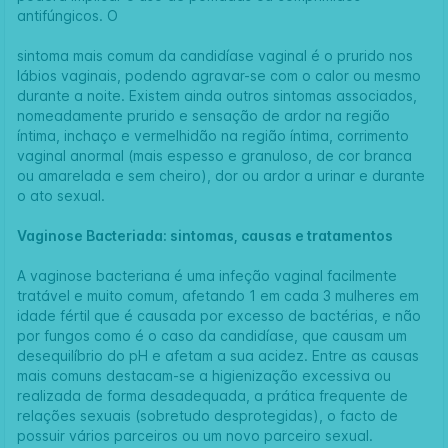
antifúngicos. O
sintoma mais comum da candidíase vaginal é o prurido nos
lábios vaginais, podendo agravar-se com o calor ou mesmo
durante a noite. Existem ainda outros sintomas associados,
nomeadamente prurido e sensação de ardor na região
íntima, inchaço e vermelhidão na região íntima, corrimento
vaginal anormal (mais espesso e granuloso, de cor branca
ou amarelada e sem cheiro), dor ou ardor a urinar e durante
o ato sexual.
Vaginose Bacteriada: sintomas, causas e tratamentos
A vaginose bacteriana é uma infeção vaginal facilmente
tratável e muito comum, afetando 1 em cada 3 mulheres em
idade fértil que é causada por excesso de bactérias, e não
por fungos como é o caso da candidíase, que causam um
desequilíbrio do pH e afetam a sua acidez. Entre as causas
mais comuns destacam-se a higienização excessiva ou
realizada de forma desadequada, a prática frequente de
relações sexuais (sobretudo desprotegidas), o facto de
possuir vários parceiros ou um novo parceiro sexual.