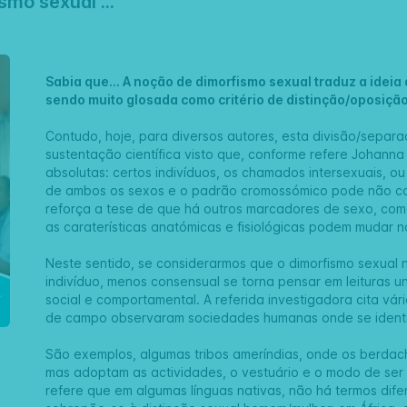
mo sexual ...
Sabia que… A noção de dimorfismo sexual traduz a ideia 
sendo muito glosada como critério de distinção/oposiçã
Contudo, hoje, para diversos autores, esta divisão/separ
sustentação científica visto que, conforme refere Johanna
absolutas: certos indivíduos, os chamados intersexuais, o
de ambos os sexos e o padrão cromossómico pode não co
reforça a tese de que há outros marcadores de sexo, com
as caraterísticas anatómicas e fisiológicas podem mudar n
Neste sentido, se considerarmos que o dimorfismo sexual
indivíduo, menos consensual se torna pensar em leituras
social e comportamental. A referida investigadora cita vár
de campo observaram sociedades humanas onde se identif
São exemplos, algumas tribos ameríndias, onde os berdach
mas adoptam as actividades, o vestuário e o modo de ser e
refere que em algumas línguas nativas, não há termos difer