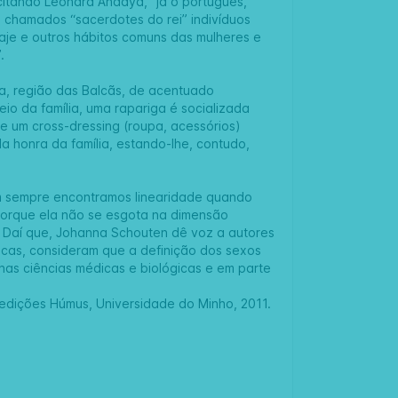
citando Leonard Andaya, “já o português,
s chamados “sacerdotes do rei” indivíduos
je e outros hábitos comuns das mulheres e
.
a, região das Balcãs, de acentuado
eio da família, uma rapariga é socializada
e um cross-dressing (roupa, acessórios)
a honra da família, estando-lhe, contudo,
m sempre encontramos linearidade quando
porque ela não se esgota na dimensão
l. Daí que, Johanna Schouten dê voz a autores
icas, consideram que a definição dos sexos
nas ciências médicas e biológicas e em parte
edições Húmus, Universidade do Minho, 2011.