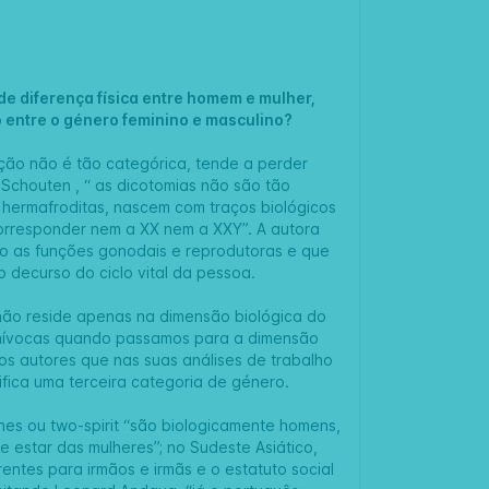
de diferença física entre homem e mulher,
o entre o género feminino e masculino?
ação não é tão categórica, tende a perder
 Schouten , “ as dicotomias não são tão
u hermafroditas, nascem com traços biológicos
rresponder nem a XX nem a XXY”. A autora
o as funções gonodais e reprodutoras e que
o decurso do ciclo vital da pessoa.
 não reside apenas na dimensão biológica do
 unívocas quando passamos para a dimensão
ios autores que nas suas análises de trabalho
ica uma terceira categoria de género.
es ou two-spirit “são biologicamente homens,
 estar das mulheres”; no Sudeste Asiático,
entes para irmãos e irmãs e o estatuto social