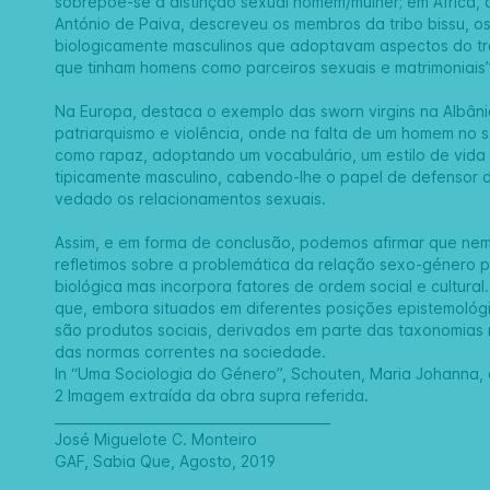
sobrepõe-se à distinção sexual homem/mulher; em África, 
António de Paiva, descreveu os membros da tribo bissu, o
biologicamente masculinos que adoptavam aspectos do tra
que tinham homens como parceiros sexuais e matrimoniais”
Na Europa, destaca o exemplo das sworn virgins na Albâni
patriarquismo e violência, onde na falta de um homem no s
como rapaz, adoptando um vocabulário, um estilo de vida 
tipicamente masculino, cabendo-lhe o papel de defensor d
vedado os relacionamentos sexuais.
Assim, e em forma de conclusão, podemos afirmar que ne
refletimos sobre a problemática da relação sexo-género 
biológica mas incorpora fatores de ordem social e cultura
que, embora situados em diferentes posições epistemológ
são produtos sociais, derivados em parte das taxonomias 
das normas correntes na sociedade.
In “Uma Sociologia do Género”, Schouten, Maria Johanna, 
2 Imagem extraída da obra supra referida.
__________________________________________
José Miguelote C. Monteiro
GAF, Sabia Que, Agosto, 2019