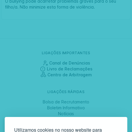
O bullying pode acarretar problemas graves para o seu
filho/a. Não minimize esta forma de violência.
LIGAÇÕES IMPORTANTES
Canal de Denúncias
Livro de Reclamações
Centro de Arbitragem
LIGAÇÕES RÁPIDAS
Bolsa de Recrutamento
Boletim Informativo
Notícias
Jornadas
Utilizamos cookies no nosso website para