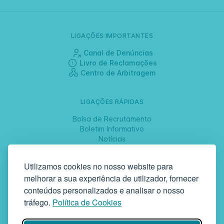
LIGAÇÕES IMPORTANTES
Canal de Denúncias
Livro de Reclamações
Centro de Arbitragem
LIGAÇÕES RÁPIDAS
Bolsa de Recrutamento
Boletim Informativo
Notícias
Jornadas
Utilizamos cookies no nosso website para
melhorar a sua experiência de utilizador, fornecer
SIGA-NOS
conteúdos personalizados e analisar o nosso
tráfego.
Política de Cookies
GAF | Gabinete de Atendimento à Família