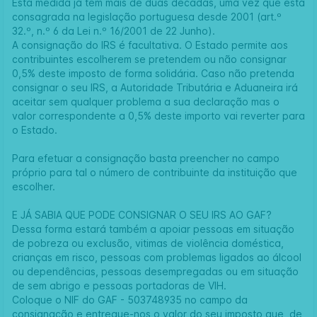
Esta medida já tem mais de duas décadas, uma vez que está
consagrada na legislação portuguesa desde 2001 (art.º
32.º, n.º 6 da Lei n.º 16/2001 de 22 Junho).
A consignação do IRS é facultativa. O Estado permite aos
contribuintes escolherem se pretendem ou não consignar
0,5% deste imposto de forma solidária. Caso não pretenda
consignar o seu IRS, a Autoridade Tributária e Aduaneira irá
aceitar sem qualquer problema a sua declaração mas o
valor correspondente a 0,5% deste importo vai reverter para
o Estado.
Para efetuar a consignação basta preencher no campo
próprio para tal o número de contribuinte da instituição que
escolher.
E JÁ SABIA QUE PODE CONSIGNAR O SEU IRS AO GAF?
Dessa forma estará também a apoiar pessoas em situação
de pobreza ou exclusão, vitimas de violência doméstica,
crianças em risco, pessoas com problemas ligados ao álcool
ou dependências, pessoas desempregadas ou em situação
de sem abrigo e pessoas portadoras de VIH.
Coloque o NIF do GAF - 503748935 no campo da
consignação e entregue-nos o valor do seu imposto que, de