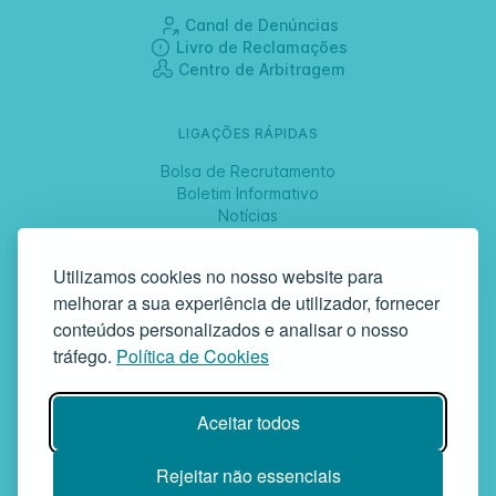
Canal de Denúncias
Livro de Reclamações
Centro de Arbitragem
LIGAÇÕES RÁPIDAS
Bolsa de Recrutamento
Boletim Informativo
Notícias
Jornadas
Utilizamos cookies no nosso website para
melhorar a sua experiência de utilizador, fornecer
SIGA-NOS
conteúdos personalizados e analisar o nosso
tráfego.
Política de Cookies
GAF | Gabinete de Atendimento à Família
Aceitar todos
Rua da Bandeira, 342 | 4900-561 Viana do Castelo | tel +351 258
829 138 | geral@gaf.pt
Instituição Particular de Solidariedade Social | Inscrição nº 58/96
Rejeitar não essenciais
Publicada em D.R. III 14-03-1997 | N.º Contribuinte 503748935