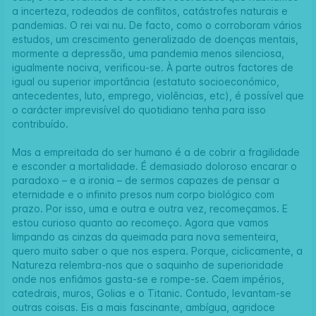
a incerteza, rodeados de conflitos, catástrofes naturais e
pandemias. O rei vai nu. De facto, como o corroboram vários
estudos, um crescimento generalizado de doenças mentais,
mormente a depressão, uma pandemia menos silenciosa,
igualmente nociva, verificou-se. À parte outros factores de
igual ou superior importância (estatuto socioeconómico,
antecedentes, luto, emprego, violências, etc), é possível que
o carácter imprevisível do quotidiano tenha para isso
contribuído.
Mas a empreitada do ser humano é a de cobrir a fragilidade
e esconder a mortalidade. É demasiado doloroso encarar o
paradoxo – e a ironia – de sermos capazes de pensar a
eternidade e o infinito presos num corpo biológico com
prazo. Por isso, uma e outra e outra vez, recomeçamos. E
estou curioso quanto ao recomeço. Agora que vamos
limpando as cinzas da queimada para nova sementeira,
quero muito saber o que nos espera. Porque, ciclicamente, a
Natureza relembra-nos que o saquinho de superioridade
onde nos enfiámos gasta-se e rompe-se. Caem impérios,
catedrais, muros, Golias e o Titanic. Contudo, levantam-se
outras coisas. Eis a mais fascinante, ambígua, agridoce