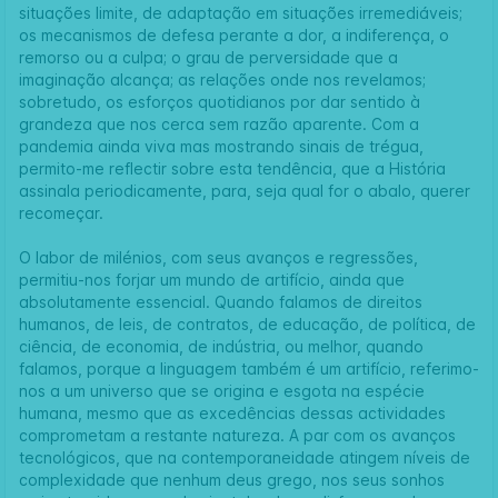
situações limite, de adaptação em situações irremediáveis;
os mecanismos de defesa perante a dor, a indiferença, o
remorso ou a culpa; o grau de perversidade que a
imaginação alcança; as relações onde nos revelamos;
sobretudo, os esforços quotidianos por dar sentido à
grandeza que nos cerca sem razão aparente. Com a
pandemia ainda viva mas mostrando sinais de trégua,
permito-me reflectir sobre esta tendência, que a História
assinala periodicamente, para, seja qual for o abalo, querer
recomeçar.
O labor de milénios, com seus avanços e regressões,
permitiu-nos forjar um mundo de artifício, ainda que
absolutamente essencial. Quando falamos de direitos
humanos, de leis, de contratos, de educação, de política, de
ciência, de economia, de indústria, ou melhor, quando
falamos, porque a linguagem também é um artifício, referimo-
nos a um universo que se origina e esgota na espécie
humana, mesmo que as excedências dessas actividades
comprometam a restante natureza. A par com os avanços
tecnológicos, que na contemporaneidade atingem níveis de
complexidade que nenhum deus grego, nos seus sonhos