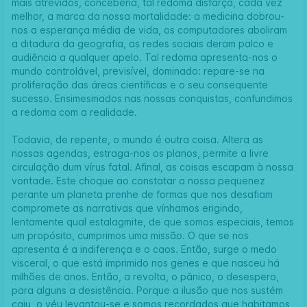
mais atrevidos, conceberia, tal redoma disfarça, cada vez
melhor, a marca da nossa mortalidade: a medicina dobrou-
nos a esperança média de vida, os computadores aboliram
a ditadura da geografia, as redes sociais deram palco e
audiência a qualquer apelo. Tal redoma apresenta-nos o
mundo controlável, previsível, dominado: repare-se na
proliferação das áreas científicas e o seu consequente
sucesso. Ensimesmados nas nossas conquistas, confundimos
a redoma com a realidade.
Todavia, de repente, o mundo é outra coisa. Altera as
nossas agendas, estraga-nos os planos, permite a livre
circulação dum vírus fatal. Afinal, as coisas escapam à nossa
vontade. Este choque ao constatar a nossa pequenez
perante um planeta prenhe de formas que nos desafiam
compromete as narrativas que vínhamos erigindo,
lentamente qual estalagmite, de que somos especiais, temos
um propósito, cumprimos uma missão. O que se nos
apresenta é a indiferença e o caos. Então, surge o medo
visceral, o que está imprimido nos genes e que nasceu há
milhões de anos. Então, a revolta, o pânico, o desespero,
para alguns a desistência. Porque a ilusão que nos sustém
caiu, o véu levantou-se e somos recordados que habitamos