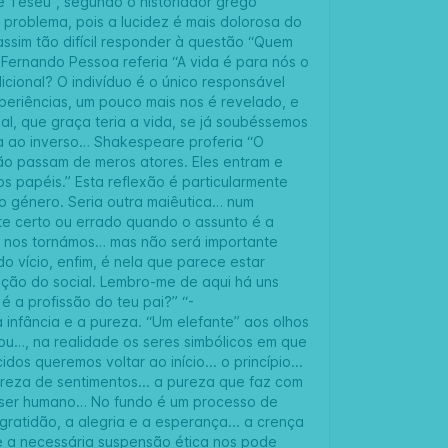
e Teseu”, segundo o historiador grego
 problema, pois a lucidez é mais dolorosa do
ssim tão difícil responder à questão “Quem
 Fernando Pessoa referia “A vida é para nós o
cional? O indivíduo é o único responsável
eriências, um pouco mais nos é revelado, e
l, que graça teria a vida, se já soubéssemos
ida ao inverso… Shakespeare proferia “O
ão passam de meros atores. Eles entram e
 papéis.” Esta reflexão é particularmente
o género. Seria outra maiêutica… num
iste certo ou errado quando o assunto é a
 nos tornámos… mas não será importante
o vício, enfim, é nela que parece estar
zação do social. Lembro-me de aqui há uns
é a profissão do teu pai?” “-
infância e a pureza. “Um elefante” aos olhos
ou…, na realidade os seres simbólicos em que
s queremos voltar ao início... o princípio...
ureza de sentimentos... a pureza que faz com
o ser humano… No fundo é um processo de
 gratidão, a alegria e a esperança... a crença
e a necessária suspensão ética nos pode