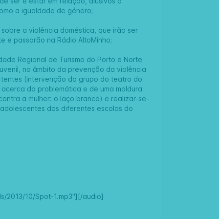
de ser e estar em relação, alusivos à
m como a igualdade de género;
sobre a violência doméstica, que irão ser
e e passarão na Rádio AltoMinho;
idade Regional de Turismo do Porto e Norte
juvenil, no âmbito da prevenção da violência
rtentes (intervenção do grupo do teatro do
s acerca da problemática e de uma moldura
ntra a mulher: o laço branco) e realizar-se-
e adolescentes das diferentes escolas do
s/2013/10/Spot-1.mp3"][/audio]