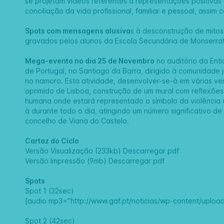
se projetam vídeos referentes a representações positivas 
conciliação da vida profissional, familiar e pessoal, assi
Spots com mensagens alusiva
s à desconstrução de mitos 
gravados pelos alunos da Escola Secundária de Monserrat
Mega-evento no dia 25 de Novembro
no auditório da Ent
de Portugal, no Santiago da Barra, dirigido à comunidade 
no namoro. Esta atividade, desenvolver-se-à em várias ve
oprimido de Lisboa, construção de um mural com reflexõe
humana onde estará representado o símbolo da violência co
à durante todo o dia, atingindo um número significativo d
concelho de Viana do Castelo.
Cartaz do Ciclo
Versão Visualização (233kb)
Descarregar pdf
Versão Impressão (9mb)
Descarregar pdf
Spots
Spot 1 (32sec)
[audio mp3="http://www.gaf.pt/noticias/wp-content/upload
Spot 2 (42sec)