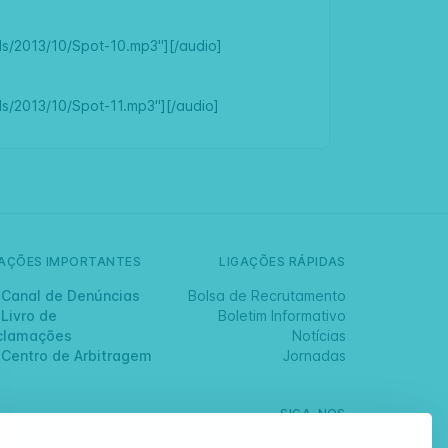
ds/2013/10/Spot-10.mp3"][/audio]
s/2013/10/Spot-11.mp3"][/audio]
GAÇÕES IMPORTANTES
LIGAÇÕES RÁPIDAS
Canal de Denúncias
Bolsa de Recrutamento
Livro de
Boletim Informativo
clamações
Notícias
Centro de Arbitragem
Jornadas
SIGA-NOS