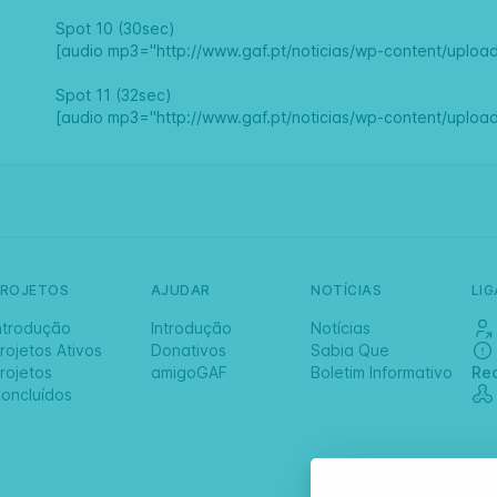
Spot 10 (30sec)
[audio mp3="http://www.gaf.pt/noticias/wp-content/uploa
Spot 11 (32sec)
[audio mp3="http://www.gaf.pt/noticias/wp-content/upload
PROJETOS
AJUDAR
NOTÍCIAS
LI
ntrodução
Introdução
Notícias
rojetos Ativos
Donativos
Sabia Que
rojetos
amigoGAF
Boletim Informativo
Re
oncluídos