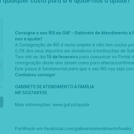
qualquer custo para si e ajude-nos a ajudar!
Consigne o seu IRS ao
GAF - Gabinete de Atendimento à F
nos a ajudar!
A Consignação de IRS é muito simples e não tem custos par
0,5% dos seus impostos em donativos a Instituições de Sol
Tem até ao dia
15 de fevereiro
para comunicar no Portal d
consignação deste ano (assim como para alterar/confirma
Este passo é fundamental para que o seu IRS nos seja con
Contamos consigo!
GABINETE DE ATENDIMENTO À FAMÍLIA
NIF 503748935
Mais informações:
www.gaf.pt/ajudar
Partilhado em
facebook.com/gabineteatendimentofamilia