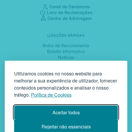
Canal de Denúncias
Livro de Reclamações
Centro de Arbitragem
LIGAÇÕES RÁPIDAS
Bolsa de Recrutamento
Boletim Informativo
Notícias
Jornadas
Utilizamos cookies no nosso website para
melhorar a sua experiência de utilizador, fornecer
SIGA-NOS
conteúdos personalizados e analisar o nosso
tráfego.
Política de Cookies
GAF | Gabinete de Atendimento à Família
Aceitar todos
Rua da Bandeira, 342 | 4900-561 Viana do Castelo | tel +351 258
829 138 | geral@gaf.pt
Instituição Particular de Solidariedade Social | Inscrição nº 58/96
Rejeitar não essenciais
Publicada em D.R. III 14-03-1997 | N.º Contribuinte 503748935