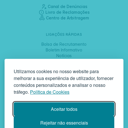
Canal de Denúncias
Livro de Reclamações
Centro de Arbitragem
LIGAÇÕES RÁPIDAS
Bolsa de Recrutamento
Boletim Informativo
Notícias
Jornadas
Utilizamos cookies no nosso website para
melhorar a sua experiência de utilizador, fornecer
SIGA-NOS
conteúdos personalizados e analisar o nosso
tráfego.
Política de Cookies
GAF | Gabinete de Atendimento à Família
Aceitar todos
Rua da Bandeira, 342 | 4900-561 Viana do Castelo | tel +351 258
829 138 | geral@gaf.pt
Instituição Particular de Solidariedade Social | Inscrição nº 58/96
Rejeitar não essenciais
Publicada em D.R. III 14-03-1997 | N.º Contribuinte 503748935