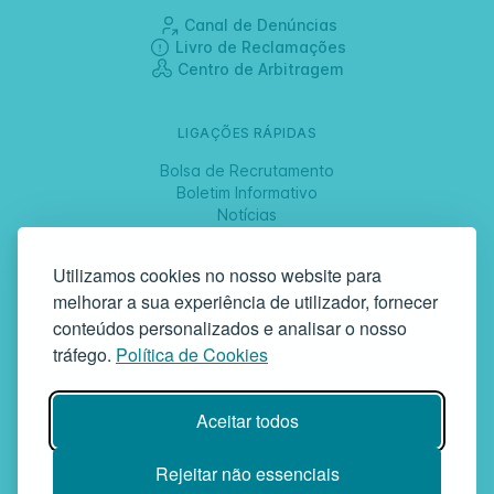
Canal de Denúncias
Livro de Reclamações
Centro de Arbitragem
LIGAÇÕES RÁPIDAS
Bolsa de Recrutamento
Boletim Informativo
Notícias
Jornadas
Utilizamos cookies no nosso website para
melhorar a sua experiência de utilizador, fornecer
SIGA-NOS
conteúdos personalizados e analisar o nosso
tráfego.
Política de Cookies
GAF | Gabinete de Atendimento à Família
Aceitar todos
Rua da Bandeira, 342 | 4900-561 Viana do Castelo | tel +351 258
829 138 | geral@gaf.pt
Instituição Particular de Solidariedade Social | Inscrição nº 58/96
Rejeitar não essenciais
Publicada em D.R. III 14-03-1997 | N.º Contribuinte 503748935