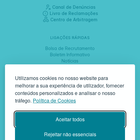
Canal de Denúncias
Livro de Reclamações
Centro de Arbitragem
LIGAÇÕES RÁPIDAS
Bolsa de Recrutamento
Boletim Informativo
Notícias
Jornadas
Utilizamos cookies no nosso website para
melhorar a sua experiência de utilizador, fornecer
SIGA-NOS
conteúdos personalizados e analisar o nosso
tráfego.
Política de Cookies
GAF | Gabinete de Atendimento à Família
Aceitar todos
Rua da Bandeira, 342 | 4900-561 Viana do Castelo | tel +351 258
829 138 | geral@gaf.pt
Instituição Particular de Solidariedade Social | Inscrição nº 58/96
Rejeitar não essenciais
Publicada em D.R. III 14-03-1997 | N.º Contribuinte 503748935