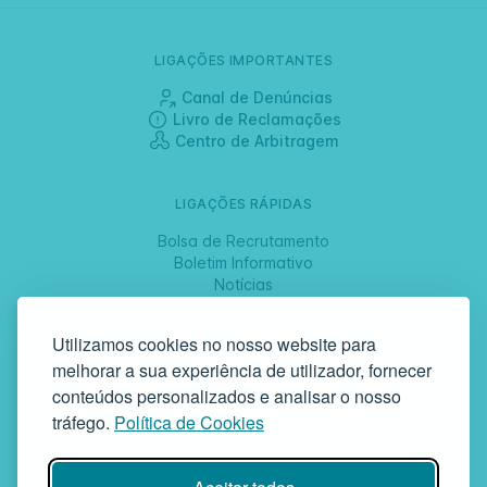
LIGAÇÕES IMPORTANTES
Canal de Denúncias
Livro de Reclamações
Centro de Arbitragem
LIGAÇÕES RÁPIDAS
Bolsa de Recrutamento
Boletim Informativo
Notícias
Jornadas
Utilizamos cookies no nosso website para
melhorar a sua experiência de utilizador, fornecer
SIGA-NOS
conteúdos personalizados e analisar o nosso
tráfego.
Política de Cookies
GAF | Gabinete de Atendimento à Família
Rua da Bandeira, 342 | 4900-561 Viana do Castelo | tel +351 258