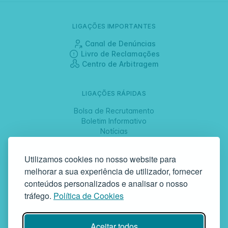
LIGAÇÕES IMPORTANTES
Canal de Denúncias
Livro de Reclamações
Centro de Arbitragem
LIGAÇÕES RÁPIDAS
Bolsa de Recrutamento
Boletim Informativo
Notícias
Jornadas
Utilizamos cookies no nosso website para
melhorar a sua experiência de utilizador, fornecer
SIGA-NOS
conteúdos personalizados e analisar o nosso
tráfego.
Política de Cookies
GAF | Gabinete de Atendimento à Família
Aceitar todos
Rua da Bandeira, 342 | 4900-561 Viana do Castelo | tel +351 258