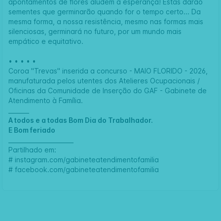
apontamentos de flores aludem à esperança! Estas darão
sementes que germinarão quando for o tempo certo... Da
mesma forma, a nossa resistência, mesmo nas formas mais
silenciosas, germinará no futuro, por um mundo mais
empático e equitativo.
• • • • •
Coroa "Trevas" inserida a concurso - MAIO FLORIDO - 2026,
manufaturada pelos utentes dos Atelieres Ocupacionais /
Oficinas da Comunidade de Inserção do GAF - Gabinete de
Atendimento à Família.
_______
A todos e a todas Bom Dia do Trabalhador.
E Bom feriado
______________________
Partilhado em:
#
instagram.com/gabineteatendimentofamilia
#
facebook.com/gabineteatendimentofamilia