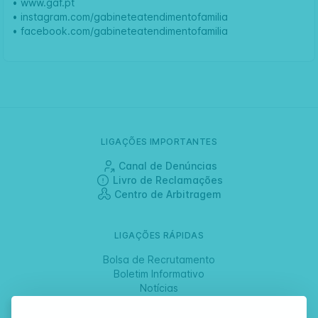
•
www.gaf.pt
•
instagram.com/gabineteatendimentofamilia
•
facebook.com/gabineteatendimentofamilia
LIGAÇÕES IMPORTANTES
Canal de Denúncias
Livro de Reclamações
Centro de Arbitragem
LIGAÇÕES RÁPIDAS
Bolsa de Recrutamento
Boletim Informativo
Notícias
Jornadas