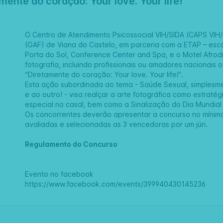
ente do coração: Your love. Your life!”
O Centro de Atendimento Psicossocial VIH/SIDA (CAPS VIH
(GAF) de Viana do Castelo, em parceria com a ETAP – escola
Porta do Sol, Conference Center and Spa, e o Motel Afrod
fotografia, incluindo profissionais ou amadores nacionais 
“Diretamente do coração: Your love. Your life!”.
Esta ação subordinada ao tema - Saúde Sexual, simplesmen
e ao outro! - visa realçar a arte fotográfica como estra
especial no casal, bem como a Sinalização do Dia Mundia
Os concorrentes deverão apresentar a concurso no mínimo 
avaliadas e selecionadas as 3 vencedoras por um júri.
Regulamento do Concurso
Evento no facebook
https://www.facebook.com/events/399940430145236