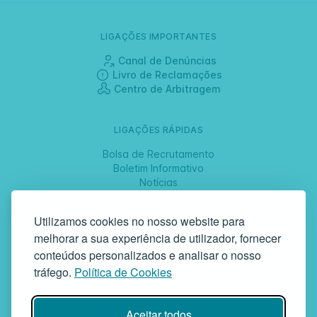
LIGAÇÕES IMPORTANTES
Canal de Denúncias
Livro de Reclamações
Centro de Arbitragem
LIGAÇÕES RÁPIDAS
Bolsa de Recrutamento
Boletim Informativo
Notícias
Jornadas
Utilizamos cookies no nosso website para
melhorar a sua experiência de utilizador, fornecer
SIGA-NOS
conteúdos personalizados e analisar o nosso
tráfego.
Política de Cookies
GAF | Gabinete de Atendimento à Família
Aceitar todos
Rua da Bandeira, 342 | 4900-561 Viana do Castelo | tel +351 258