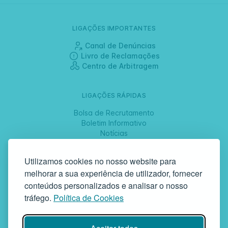
LIGAÇÕES IMPORTANTES
Canal de Denúncias
Livro de Reclamações
Centro de Arbitragem
LIGAÇÕES RÁPIDAS
Bolsa de Recrutamento
Boletim Informativo
Notícias
Jornadas
Utilizamos cookies no nosso website para
melhorar a sua experiência de utilizador, fornecer
SIGA-NOS
conteúdos personalizados e analisar o nosso
tráfego.
Política de Cookies
GAF | Gabinete de Atendimento à Família
Rua da Bandeira, 342 | 4900-561 Viana do Castelo | tel +351 258