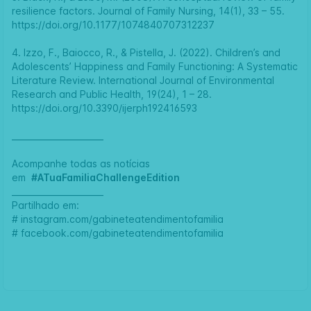
resilience factors. Journal of Family Nursing, 14(1), 33 – 55.
https://doi.org/10.1177/1074840707312237
4.
Izzo, F., Baiocco, R., & Pistella, J. (2022). Children’s and
Adolescents’ Happiness and Family Functioning: A Systematic
Literature Review. International Journal of Environmental
Research and Public Health, 19(24), 1 – 28.
https://doi.org/10.3390/ijerph192416593
______________________
Acompanhe todas as notícias
em
#ATuaFamiliaChallengeEdition
______________________
Partilhado em:
#
instagram.com/gabineteatendimentofamilia
#
facebook.com/gabineteatendimentofamilia