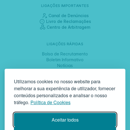
LIGAÇÕES IMPORTANTES
Canal de Denúncias
Livro de Reclamações
Centro de Arbitragem
LIGAÇÕES RÁPIDAS
Bolsa de Recrutamento
Boletim Informativo
Notícias
Jornadas
Utilizamos cookies no nosso website para
melhorar a sua experiência de utilizador, fornecer
SIGA-NOS
conteúdos personalizados e analisar o nosso
tráfego.
Política de Cookies
GAF | Gabinete de Atendimento à Família
Aceitar todos
Rua da Bandeira, 342 | 4900-561 Viana do Castelo | tel +351 258
829 138 | geral@gaf.pt
Instituição Particular de Solidariedade Social | Inscrição nº 58/96