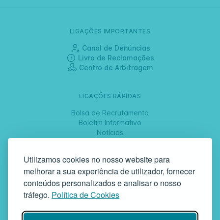
LIGAÇÕES IMPORTANTES
Canal de Denúncias
Livro de Reclamações
Centro de Arbitragem
LIGAÇÕES RÁPIDAS
Bolsa de Recrutamento
Boletim Informativo
Notícias
Jornadas
Utilizamos cookies no nosso website para
melhorar a sua experiência de utilizador, fornecer
SIGA-NOS
conteúdos personalizados e analisar o nosso
tráfego.
Política de Cookies
GAF | Gabinete de Atendimento à Família